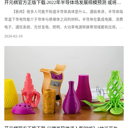
开元棋官方正版下载-2022年半导体场发展规模预测 或将达到6014亿美元
【新闻】很多人可能不知道半导体具体是什么，通俗来讲，半导体指
常温下导电性能介于导体与绝缘体之间的材料。半导体在集成电路、消费
电子、通信系统、光伏发电、照明、大功率电源转换等领域都有应用，如
二极管就
2026-02-19