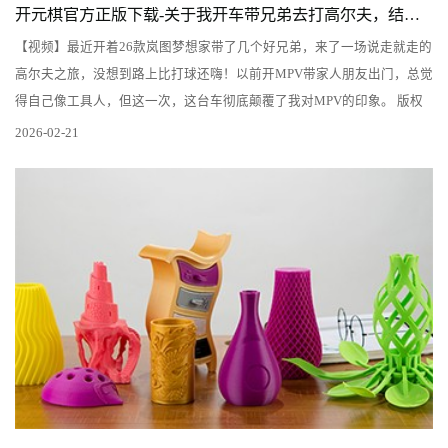
开元棋官方正版下载-关于我开车带兄弟去打高尔夫，结果路上比打球还嗨这件事
【视频】最近开着26款岚图梦想家带了几个好兄弟，来了一场说走就走的
高尔夫之旅，没想到路上比打球还嗨！以前开MPV带家人朋友出门，总觉
得自己像工具人，但这一次，这台车彻底颠覆了我对MPV的印象。 版权
2026-02-21