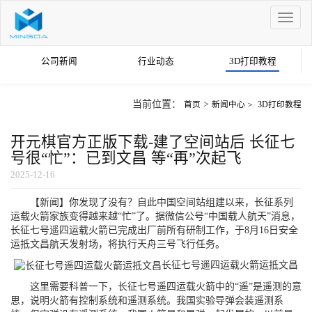
Toggle
naviga
公司新闻
行业动态
3D打印教程
当前位置：
>
首页
新闻中心
>
3D打印教程
开元棋官方正版下载-建了空间站后 长征七
号很“忙”：已到文昌 等“再”次起飞
2025-12-16
【新闻】你发现了没有？自此中国空间站组建以来，长征系列
运载火箭家族变得越来越“忙”了。据微信公号“中国载人航天”消息，
长征七号遥四运载火箭已完成出厂前所有研制工作，于8月16日安全
运抵文昌航天发射场，将执行天舟三号飞行任务。
长征七号遥四运载火箭运抵文昌
这里需要科普一下，长征七号遥四运载火箭中的“遥”是遥测的意
思，说明火箭有控制系统和遥测系统。我国实验导弹会装遥测系