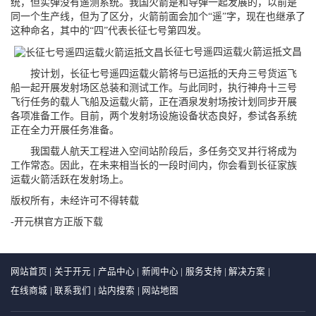
统，但实弹没有遥测系统。我国火箭是和导弹一起发展的，以前是
同一个生产线，但为了区分，火箭前面会加个“遥”字，现在也继承了
这种命名，其中的“四”代表长征七号第四发。
长征七号遥四运载火箭运抵文昌
按计划，长征七号遥四运载火箭将与已运抵的天舟三号货运飞
船一起开展发射场区总装和测试工作。与此同时，执行神舟十三号
飞行任务的载人飞船及运载火箭，正在酒泉发射场按计划同步开展
各项准备工作。目前，两个发射场设施设备状态良好，参试各系统
正在全力开展任务准备。
我国载人航天工程进入空间站阶段后，多任务交叉并行将成为
工作常态。因此，在未来相当长的一段时间内，你会看到长征家族
运载火箭活跃在发射场上。
版权所有，未经许可不得转载
-开元棋官方正版下载
网站首页
|
关于开元
|
产品中心
|
新闻中心
|
服务支持
|
解决方案
|
在线商城
|
联系我们
|
站内搜索
|
网站地图